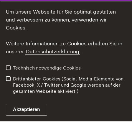
Social Wall
Um unsere Webseite für Sie optimal gestalten
X / Twitter
und verbessern zu können, verwenden wir
Cookies.
Youtube
Weitere Informationen zu Cookies erhalten Sie in
Zum 
unserer
Datenschutzerklärung
.
Kontakt
Datenschutz
Erklärung zur
Benutzungshinweise
Technisch notwendige Cookies
Barrierefreiheit
Drittanbieter-Cookies (Social-Media-Elemente von
Impressum
Cookies
Facebook, X / Twitter und Google werden auf der
gesamten Webseite aktiviert.)
Akzeptieren
Link zum Landesportal