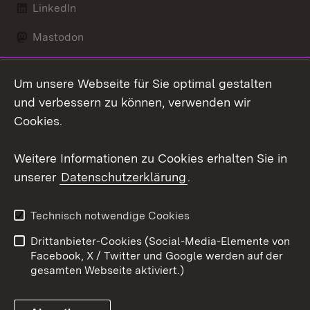
LinkedIn
Mastodon
Social Wall
Um unsere Webseite für Sie optimal gestalten
X / Twitter
und verbessern zu können, verwenden wir
Cookies.
Youtube
Weitere Informationen zu Cookies erhalten Sie in
Zum 
unserer
Datenschutzerklärung
.
Kontakt
Datenschutz
Erklärung zur
Benutzungshinweise
Technisch notwendige Cookies
Barrierefreiheit
Drittanbieter-Cookies (Social-Media-Elemente von
Impressum
Cookies
Facebook, X / Twitter und Google werden auf der
gesamten Webseite aktiviert.)