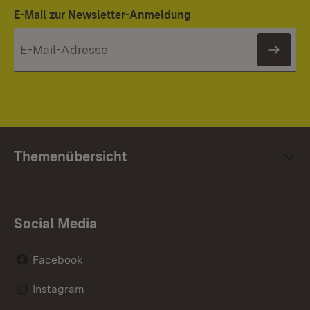
E-Mail zur Newsletter-Anmeldung
News
Themenübersicht
Social Media
Facebook
Instagram