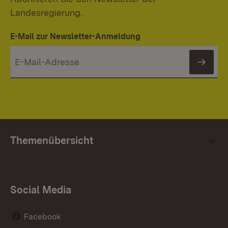
Landesregierung.
E-Mail zur Newsletter-Anmeldung
News
Themenübersicht
Social Media
Facebook