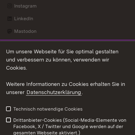
Instagram
LinkedIn
Mastodon
Social Wall
Um unsere Webseite für Sie optimal gestalten
X / Twitter
und verbessern zu können, verwenden wir
Cookies.
Youtube
Weitere Informationen zu Cookies erhalten Sie in
Zum 
unserer
Datenschutzerklärung
.
Kontakt
Datenschutz
Erklärung zur
Benutzungshinweise
Technisch notwendige Cookies
Barrierefreiheit
Drittanbieter-Cookies (Social-Media-Elemente von
Impressum
Cookies
Facebook, X / Twitter und Google werden auf der
gesamten Webseite aktiviert.)