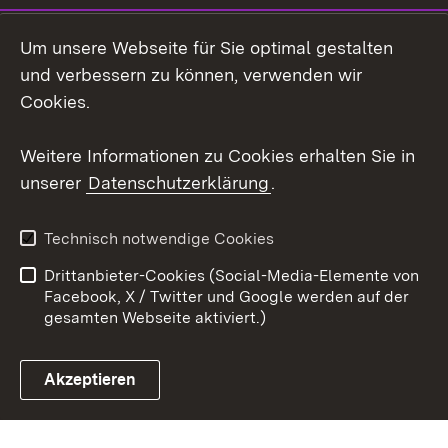
Social Wall
Um unsere Webseite für Sie optimal gestalten
X / Twitter
und verbessern zu können, verwenden wir
Cookies.
Youtube
Weitere Informationen zu Cookies erhalten Sie in
Zum 
unserer
Datenschutzerklärung
.
Kontakt
Datenschutz
Erklärung zur
Benutzungshinweise
Technisch notwendige Cookies
Barrierefreiheit
Drittanbieter-Cookies (Social-Media-Elemente von
Impressum
Cookies
Facebook, X / Twitter und Google werden auf der
gesamten Webseite aktiviert.)
Akzeptieren
Link zum Landesportal