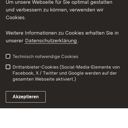
Um unsere Webseite für Sie optimal gestalten
X / Twitter
und verbessern zu können, verwenden wir
Cookies.
Youtube
Weitere Informationen zu Cookies erhalten Sie in
Zum 
unserer
Datenschutzerklärung
.
Kontakt
Datenschutz
Erklärung zur
Benutzungshinweise
Technisch notwendige Cookies
Barrierefreiheit
Drittanbieter-Cookies (Social-Media-Elemente von
Impressum
Cookies
Facebook, X / Twitter und Google werden auf der
gesamten Webseite aktiviert.)
Akzeptieren
Link zum Landesportal