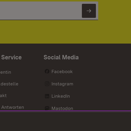
Newsletter 
 Service
Social Media
Facebook
entin
destelle
Instagram
akt
LinkedIn
 Antworten
Mastodon
Social Wall
d Anfahrt