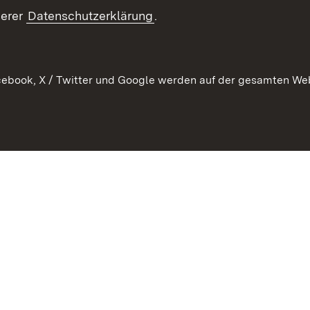
serer
Datenschutzerklärung
.
ebook, X / Twitter und Google werden auf der gesamten Webs
Kontakt
Datenschutz
Erklärung zur Barrierefreiheit