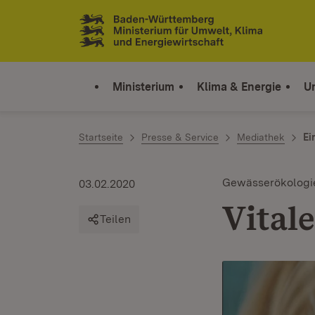
Zum Inhalt springen
Link zur Startseite
Ministerium
Klima & Energie
U
Startseite
Presse & Service
Mediathek
Ei
Gewässerökologi
03.02.2020
Vital
Teilen