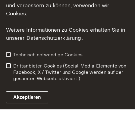
X / Twitter
und verbessern zu können, verwenden wir
Cookies.
Youtube
Weitere Informationen zu Cookies erhalten Sie in
Zum 
unserer
Datenschutzerklärung
.
Kontakt
Datenschutz
Erklärung zur
Benutzungshinweise
Technisch notwendige Cookies
Barrierefreiheit
Drittanbieter-Cookies (Social-Media-Elemente von
Impressum
Cookies
Facebook, X / Twitter und Google werden auf der
gesamten Webseite aktiviert.)
Akzeptieren
Link zum Landesportal