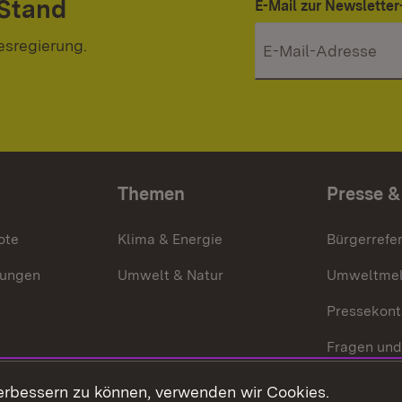
 Stand
E-Mail zur Newslett
esregierung.
Themen
Presse &
ote
Klima & Energie
Bürgerrefer
ungen
Umwelt & Natur
Umweltmel
Pressekont
Fragen und
Mediathek
erbessern zu können, verwenden wir Cookies.