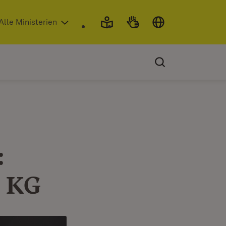
 in neuem Fenster)
Alle Ministerien
:
. KG