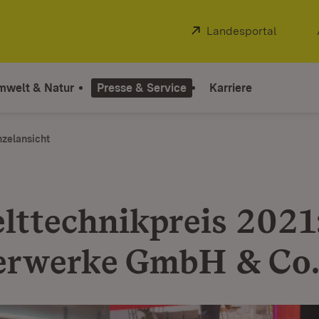
Extern:
Landesportal
(Öffnet
mwelt & Natur
Presse & Service
Karriere
nzelansicht
ttechnikpreis 2021
erwerke GmbH & Co