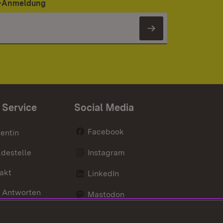
er-Anmeldung
Newsletter 
 Service
Social Media
Facebook
entin
destelle
Instagram
akt
LinkedIn
 Antworten
Mastodon
Social Wall