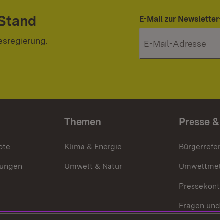
 Stand
E-Mail zur Newslett
esregierung.
Themen
Presse &
ote
Klima & Energie
Bürgerrefer
ungen
Umwelt & Natur
Umweltmel
Pressekont
Fragen und