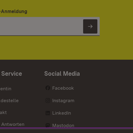
er-Anmeldung
Newsletter 
 Service
Social Media
Facebook
entin
destelle
Instagram
akt
LinkedIn
 Antworten
Mastodon