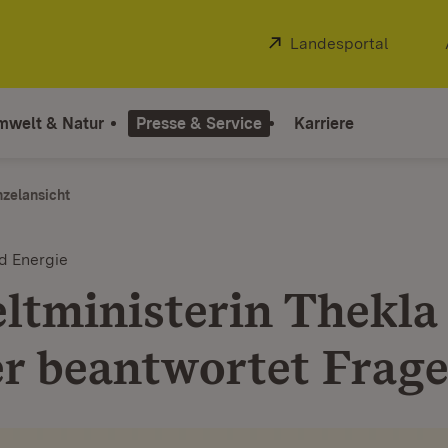
Extern:
Landesportal
(Öffnet
mwelt & Natur
Presse & Service
Karriere
nzelansicht
d Energie
tministerin Thekla
r beantwortet Frag