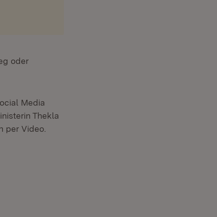
eg oder
ocial Media
isterin Thekla
n per Video.