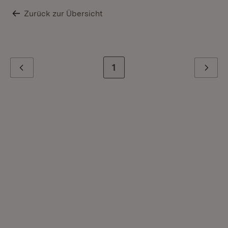
Zurück zur Übersicht
Zur letzten Seite
1
Zurück
Weiter