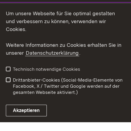
Social Wall
Um unsere Webseite für Sie optimal gestalten
X / Twitter
und verbessern zu können, verwenden wir
Cookies.
Youtube
Weitere Informationen zu Cookies erhalten Sie in
Zum 
unserer
Datenschutzerklärung
.
Kontakt
Datenschutz
Erklärung zur
Benutzungshinweise
Technisch notwendige Cookies
Barrierefreiheit
Drittanbieter-Cookies (Social-Media-Elemente von
Impressum
Cookies
Facebook, X / Twitter und Google werden auf der
gesamten Webseite aktiviert.)
Akzeptieren
Link zum Landesportal