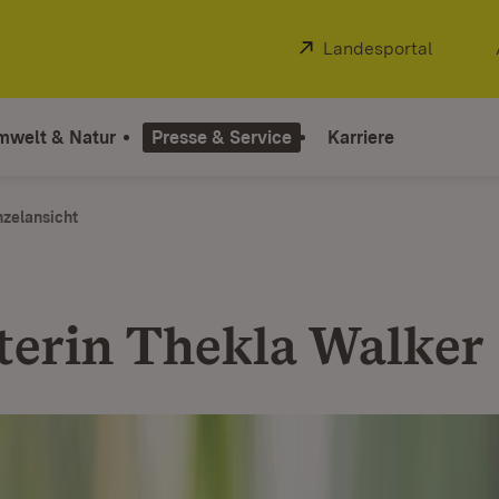
Extern:
Landesportal
(Öffnet
mwelt & Natur
Presse & Service
Karriere
nzelansicht
terin Thekla Walker