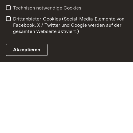
Erklärung zur
Benutzungshinweise
Technisch notwendige Cookies
Barrierefreiheit
Drittanbieter-Cookies (Social-Media-Elemente von
Impressum
Cookies
Facebook, X / Twitter und Google werden auf der
gesamten Webseite aktiviert.)
Akzeptieren
Link zum Landesportal