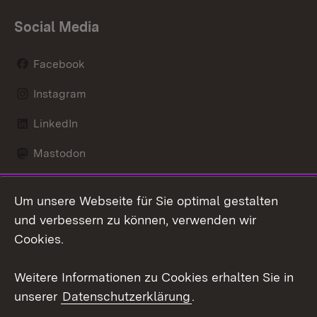
Social Media
Facebook
Instagram
LinkedIn
Mastodon
Social Wall
Um unsere Webseite für Sie optimal gestalten
X / Twitter
und verbessern zu können, verwenden wir
Cookies.
Youtube
Weitere Informationen zu Cookies erhalten Sie in
Zum 
unserer
Datenschutzerklärung
.
Kontakt
Datenschutz