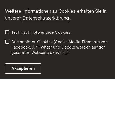
Weitere Informationen zu Cookies erhalten Sie in
Zum 
unserer
Datenschutzerklärung
.
Kontakt
Datenschutz
Erklärung zur
Benutzungshinweise
Technisch notwendige Cookies
Barrierefreiheit
Drittanbieter-Cookies (Social-Media-Elemente von
Impressum
Cookies
Facebook, X / Twitter und Google werden auf der
gesamten Webseite aktiviert.)
Akzeptieren
Link zum Landesportal