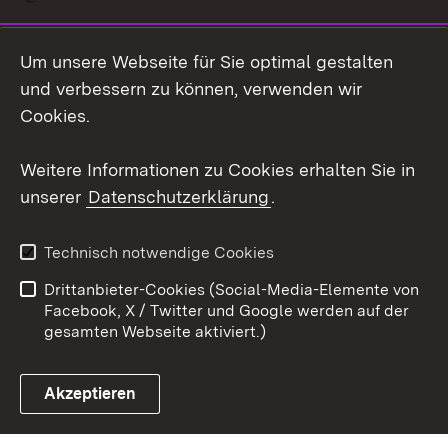
Social Wall
Um unsere Webseite für Sie optimal gestalten
X / Twitter
und verbessern zu können, verwenden wir
Cookies.
Youtube
Weitere Informationen zu Cookies erhalten Sie in
Zum 
unserer
Datenschutzerklärung
.
Kontakt
Datenschutz
Erklärung zur
Benutzungshinweise
Technisch notwendige Cookies
Barrierefreiheit
Drittanbieter-Cookies (Social-Media-Elemente von
Impressum
Cookies
Facebook, X / Twitter und Google werden auf der
gesamten Webseite aktiviert.)
Akzeptieren
Link zum Landesportal