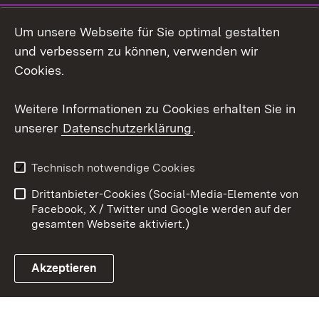
Social Wall
Um unsere Webseite für Sie optimal gestalten
X / Twitter
und verbessern zu können, verwenden wir
Cookies.
Youtube
Weitere Informationen zu Cookies erhalten Sie in
Zum 
unserer
Datenschutzerklärung
.
Kontakt
Datenschutz
Erklärung zur
Benutzungshinweise
Technisch notwendige Cookies
Barrierefreiheit
Drittanbieter-Cookies (Social-Media-Elemente von
Impressum
Cookies
Facebook, X / Twitter und Google werden auf der
gesamten Webseite aktiviert.)
Akzeptieren
Link zum Landesportal