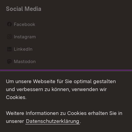
Social Media
Facebook
Instagram
LinkedIn
Mastodon
Social Wall
Um unsere Webseite für Sie optimal gestalten
X / Twitter
und verbessern zu können, verwenden wir
Cookies.
Youtube
Weitere Informationen zu Cookies erhalten Sie in
Zum 
unserer
Datenschutzerklärung
.
Kontakt
Datenschutz