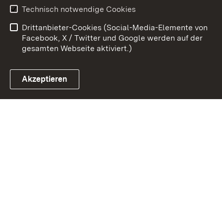
Erklärung zur
Benutzungshinweise
Technisch notwendige Cookies
Barrierefreiheit
Drittanbieter-Cookies (Social-Media-Elemente von
Impressum
Cookies
Facebook, X / Twitter und Google werden auf der
gesamten Webseite aktiviert.)
Akzeptieren
Link zum Landesportal