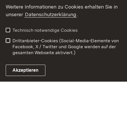
Weitere Informationen zu Cookies erhalten Sie in
Zum 
unserer
Datenschutzerklärung
.
Kontakt
Datenschutz
Erklärung zur
Benutzungshinweise
Technisch notwendige Cookies
Barrierefreiheit
Drittanbieter-Cookies (Social-Media-Elemente von
Impressum
Cookies
Facebook, X / Twitter und Google werden auf der
gesamten Webseite aktiviert.)
Akzeptieren
Link zum Landesportal