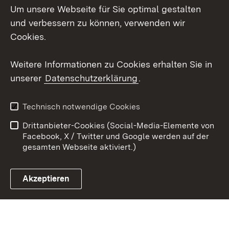
Um unsere Webseite für Sie optimal gestalten
X / Twitter
und verbessern zu können, verwenden wir
Cookies.
Youtube
Weitere Informationen zu Cookies erhalten Sie in
Zum 
unserer
Datenschutzerklärung
.
Kontakt
Datenschutz
Erklärung zur
Benutzungshinweise
Technisch notwendige Cookies
Barrierefreiheit
Drittanbieter-Cookies (Social-Media-Elemente von
Impressum
Cookies
Facebook, X / Twitter und Google werden auf der
gesamten Webseite aktiviert.)
Akzeptieren
Link zum Landesportal