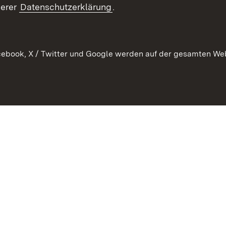
serer
Datenschutzerklärung
.
ebook, X / Twitter und Google werden auf der gesamten Webs
Kontakt
Datenschutz
Erklärung zur Barrierefreiheit