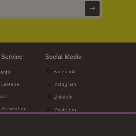
Newsletter 
 Service
Social Media
Facebook
entin
destelle
Instagram
akt
LinkedIn
 Antworten
Mastodon
Social Wall
d Anfahrt
X / Twitter