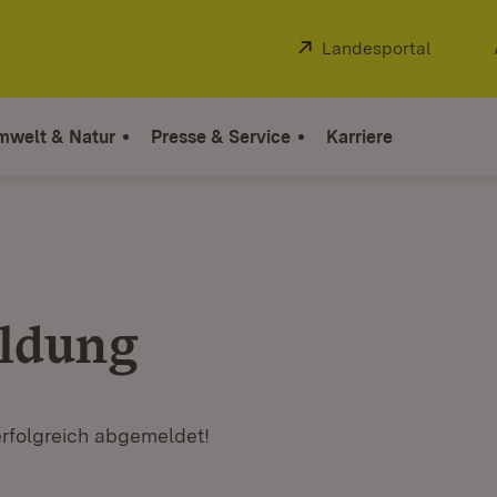
Extern:
Landesportal
(Öffnet
mwelt & Natur
Presse & Service
Karriere
ldung
erfolgreich abgemeldet!