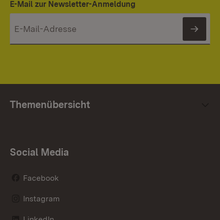
E-Mail zur Newsletter-Anmeldung
News
Themenübersicht
Social Media
Facebook
Instagram
LinkedIn