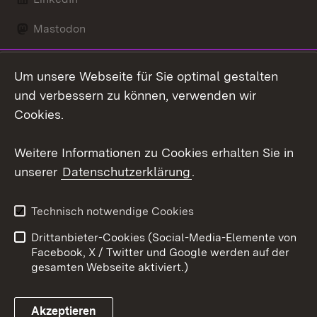
Mastodon
Social Wall
Um unsere Webseite für Sie optimal gestalten
X / Twitter
und verbessern zu können, verwenden wir
Cookies.
Youtube
Weitere Informationen zu Cookies erhalten Sie in
Zum 
unserer
Datenschutzerklärung
.
Kontakt
Datenschutz
Erklärung zur
Benutzungshinweise
Technisch notwendige Cookies
Barrierefreiheit
Drittanbieter-Cookies (Social-Media-Elemente von
Impressum
Cookies
Facebook, X / Twitter und Google werden auf der
gesamten Webseite aktiviert.)
Akzeptieren