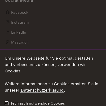
Facebook
Instagram
LinkedIn
Mastodon
Social Wall
Um unsere Webseite für Sie optimal gestalten
X / Twitter
und verbessern zu können, verwenden wir
Cookies.
Youtube
Weitere Informationen zu Cookies erhalten Sie in
Zum 
unserer
Datenschutzerklärung
.
Kontakt
Datenschutz
Erklärung zur
Benutzungshinweise
Technisch notwendige Cookies
Barrierefreiheit