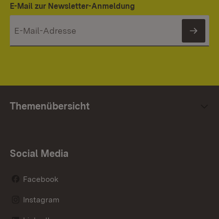
E-Mail zur Newsletter-Anmeldung
News
Themenübersicht
Social Media
Facebook
Instagram