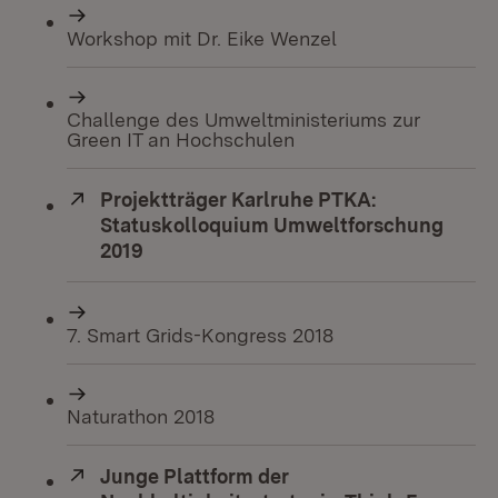
Workshop mit Dr. Eike Wenzel
Challenge des Umweltministeriums zur
Green IT an Hochschulen
Extern:
Projektträger Karlruhe PTKA:
Statuskolloquium Umweltforschung
2019
(Öffnet in neuem Fenster)
7. Smart Grids-Kongress 2018
Naturathon 2018
Extern:
Junge Plattform der