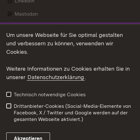
LinkedIn
Mastodon
Social Wall
Um unsere Webseite für Sie optimal gestalten
X / Twitter
und verbessern zu können, verwenden wir
Cookies.
Youtube
Weitere Informationen zu Cookies erhalten Sie in
Zum 
unserer
Datenschutzerklärung
.
Kontakt
Datenschutz
Erklärung zur
Benutzungshinweise
Technisch notwendige Cookies
Barrierefreiheit
Drittanbieter-Cookies (Social-Media-Elemente von
Impressum
Cookies
Facebook, X / Twitter und Google werden auf der
gesamten Webseite aktiviert.)
Akzeptieren