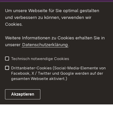
Social Wall
Um unsere Webseite für Sie optimal gestalten
X / Twitter
und verbessern zu können, verwenden wir
Cookies.
Youtube
Weitere Informationen zu Cookies erhalten Sie in
Zum 
unserer
Datenschutzerklärung
.
Kontakt
Datenschutz
Erklärung zur
Benutzungshinweise
Technisch notwendige Cookies
Barrierefreiheit
Drittanbieter-Cookies (Social-Media-Elemente von
Impressum
Cookies
Facebook, X / Twitter und Google werden auf der
gesamten Webseite aktiviert.)
Akzeptieren
Link zum Landesportal