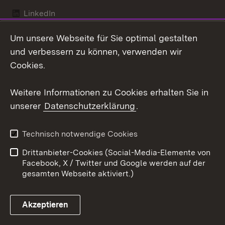
LinkedIn
Mastodon
Um unsere Webseite für Sie optimal gestalten
und verbessern zu können, verwenden wir
Social Wall
Cookies.
X / Twitter
Weitere Informationen zu Cookies erhalten Sie in
Youtube
unserer
Datenschutzerklärung
.
Zum 
Technisch notwendige Cookies
Kontakt
Datenschutz
Drittanbieter-Cookies (Social-Media-Elemente von
Erklärung zur
Benutzungshinweise
Facebook, X / Twitter und Google werden auf der
Barrierefreiheit
gesamten Webseite aktiviert.)
Impressum
Cookies
Akzeptieren