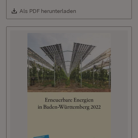
Download:
Als PDF herunterladen
(Öffnet in neuem Fenste