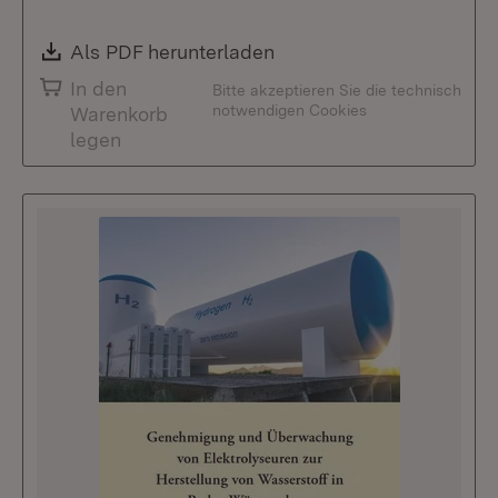
Download:
Als PDF herunterladen
(Öffnet in neuem Fenste
In den
Bitte akzeptieren Sie die technisch
notwendigen Cookies
Warenkorb
legen