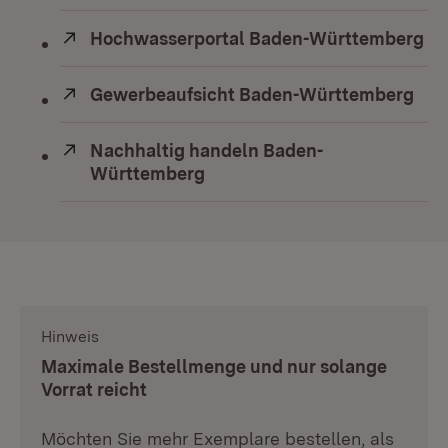
Extern:
Hochwasserportal Baden-Württemberg
(Ö
Extern:
Gewerbeaufsicht Baden-Württemberg
(Öf
Extern:
Nachhaltig handeln Baden-
Württemberg
(Öffnet in neuem Fenster)
Hinweis
:
Maximale Bestellmenge und nur solange
Vorrat reicht
Möchten Sie mehr Exemplare bestellen, als