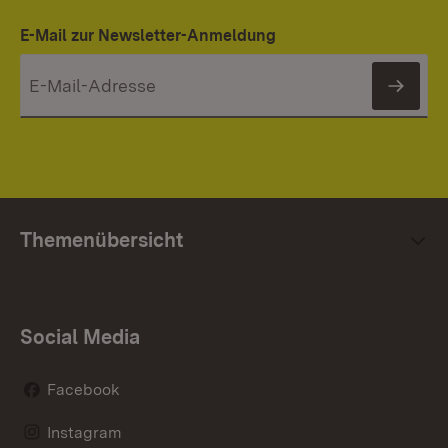
E-Mail zur Newsletter-Anmeldung
News
Themenübersicht
Social Media
Facebook
Instagram