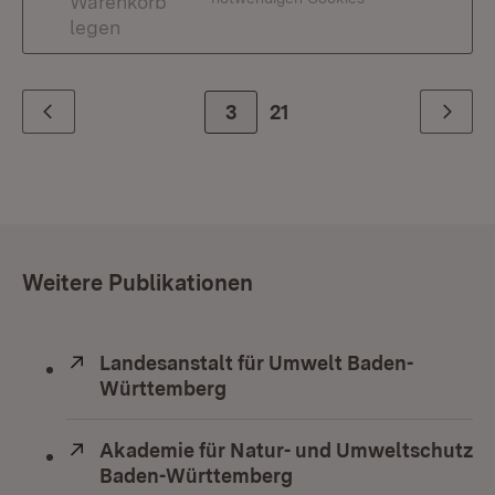
Warenkorb
legen
Zur Seite
3
21
Zurück
Weiter
Weitere Publikationen
Extern:
Landesanstalt für Umwelt Baden-
Württemberg
(Öffnet in neuem Fenster)
Extern:
Akademie für Natur- und Umweltschutz
Baden-Württemberg
(Öffnet in neuem Fens