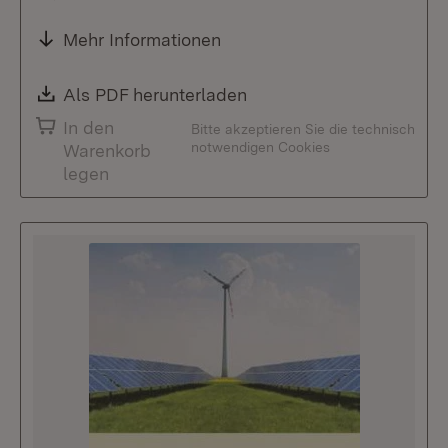
Mehr Informationen
Download:
Als PDF herunterladen
(Öffnet in neuem Fenste
In den
Bitte akzeptieren Sie die technisch
notwendigen Cookies
Warenkorb
legen