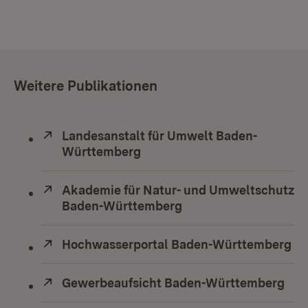
Weitere Publikationen
Extern:
Landesanstalt für Umwelt Baden-
Württemberg
(Öffnet in neuem Fenster)
Extern:
Akademie für Natur- und Umweltschutz
Baden-Württemberg
(Öffnet in neuem Fens
Extern:
Hochwasserportal Baden-Württemberg
(Ö
Extern:
Gewerbeaufsicht Baden-Württemberg
(Öf