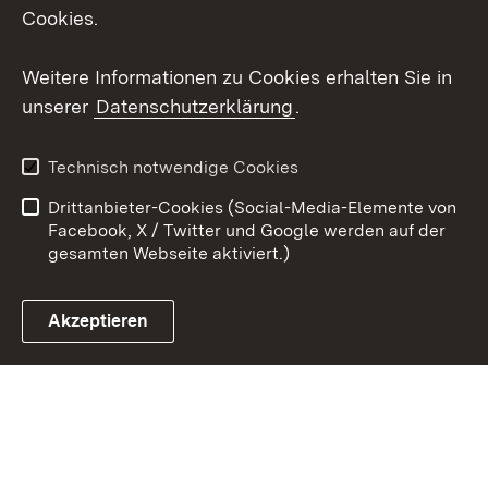
Cookies.
Youtube
Weitere Informationen zu Cookies erhalten Sie in
Zum 
unserer
Datenschutzerklärung
.
Kontakt
Datenschutz
Erklärung zur
Benutzungshinweise
Technisch notwendige Cookies
Barrierefreiheit
Drittanbieter-Cookies (Social-Media-Elemente von
Impressum
Cookies
Facebook, X / Twitter und Google werden auf der
gesamten Webseite aktiviert.)
Akzeptieren
Link zum Landesportal