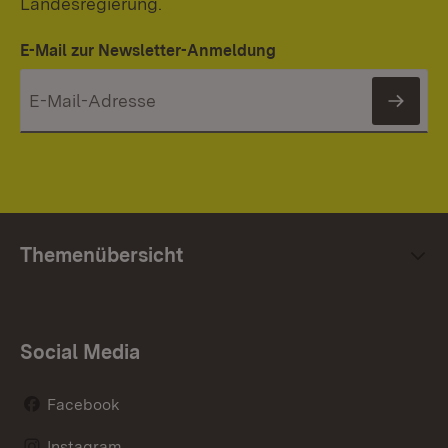
Landesregierung.
E-Mail zur Newsletter-Anmeldung
News
Themenübersicht
Social Media
Facebook
Instagram