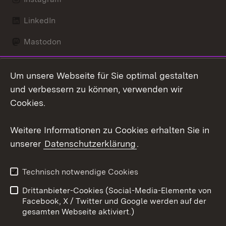
LinkedIn
Mastodon
Social Wall
Um unsere Webseite für Sie optimal gestalten
X / Twitter
und verbessern zu können, verwenden wir
Cookies.
Youtube
Weitere Informationen zu Cookies erhalten Sie in
Zum 
unserer
Datenschutzerklärung
.
Kontakt
Datenschutz
Erklärung zur
Benutzungshinweise
Technisch notwendige Cookies
Barrierefreiheit
Drittanbieter-Cookies (Social-Media-Elemente von
Impressum
Cookies
Facebook, X / Twitter und Google werden auf der
gesamten Webseite aktiviert.)