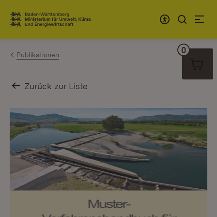
Zum Inhalt springen
Link zur Startseite
0
Warenko
Publikationen
Zurück zur Liste