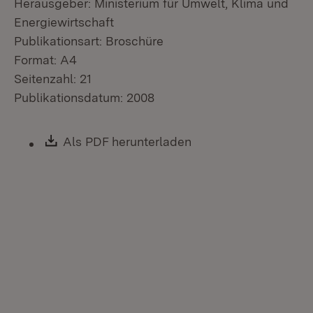
Herausgeber: Ministerium für Umwelt, Klima und
Energiewirtschaft
Publikationsart: Broschüre
Format: A4
Seitenzahl: 21
Publikationsdatum: 2008
Download:
Als PDF herunterladen
(Öffnet in neuem Fen