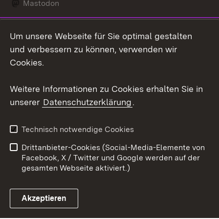
Mastodon
Social Wall
Um unsere Webseite für Sie optimal gestalten
X / Twitter
und verbessern zu können, verwenden wir
Cookies.
Youtube
Weitere Informationen zu Cookies erhalten Sie in
Zum 
unserer
Datenschutzerklärung
.
Kontakt
Datenschutz
Erklärung zur
Benutzungshinweise
Technisch notwendige Cookies
Barrierefreiheit
Drittanbieter-Cookies (Social-Media-Elemente von
Impressum
Cookies
Facebook, X / Twitter und Google werden auf der
gesamten Webseite aktiviert.)
Akzeptieren
Link zum Landesportal