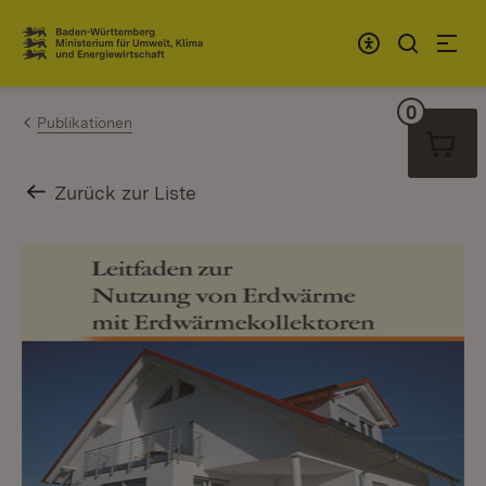
Zum Inhalt springen
Link zur Startseite
0
Warenko
Publikationen
Zurück zur Liste