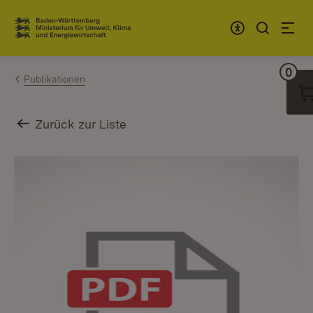
Zum Inhalt springen
Link zur Startseite
0
War
Publikationen
Zurück zur Liste