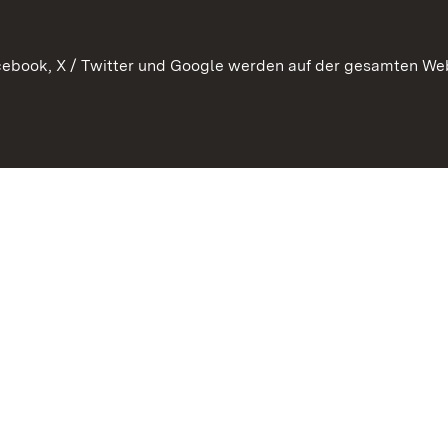
ebook, X / Twitter und Google werden auf der gesamten Webs
Kontakt
Datenschutz
Erklärung zur Barrierefreiheit