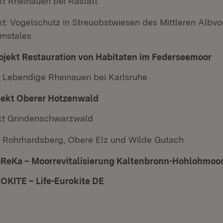
kt Rheinauen bei Rastatt
kt: Vogelschutz in Streuobstwiesen des Mittleren Albv
emstales
ojekt Restauration von Habitaten im Federseemoor
(Ö
t Lebendige Rheinauen bei Karlsruhe
jekt Oberer Hotzenwald
(Öffnet in neuem Fenster)
ekt Grindenschwarzwald
t Rohrhardsberg, Obere Elz und Wilde Gutach
ReKa – Moorrevitalisierung Kaltenbronn-Hohlohmoo
OKITE – Life-Eurokite DE
(Öffnet in neuem Fenster)