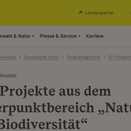
Extern:
Landesportal
(Öffnet
mwelt & Natur
Presse & Service
Karriere
enarbeit
Europäische Union
Förderprogramme
EU-Förderp
GRAMME
Projekte aus dem
rpunktbereich „Nat
Biodiversität“