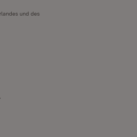
orlandes und des
ffnet in neuem Fenster)
r
(Öffnet in neuem Fenster)