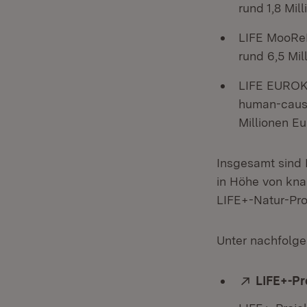
rund 1,8 Mil
LIFE MooReK
rund 6,5 Mil
LIFE EUROKI
human-cause
Millionen E
Insgesamt sind 
in Höhe von kna
LIFE+-Natur-Pro
Unter nachfolge
Extern:
LIFE+-Pr