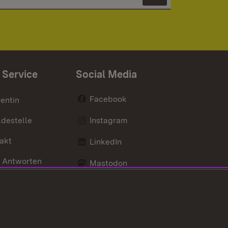
Newsletter 
 Service
Social Media
Facebook
entin
destelle
Instagram
akt
LinkedIn
 Antworten
Mastodon
Social Wall
d Anfahrt
X / Twitter
Youtube