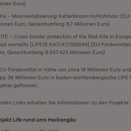
lionen Euro)
a – Moorrevitalisierung Kaltenbronn-Hohlohmoor (EU-
lionen Euro, Gesamtumfang 8,7 Millionen Euro)
TE – Cross-border protection of the Red Kite in Europ
d mortality [LIFE18 NAT/AT/000048] (EU-Fördermittel
uro, Gesamtumfang 9.537.423 Millionen Euro)
EU-Fördermittel in Höhe von circa 18 Millionen Euro un
pp 36 Millionen Euro in baden-württembergische LIFE 
jekte geflossen.
nden Links erhalten Sie Informationen zu den Projekte:
ojekt Life rund ums Heckengäu
(Öffnet in neuem Fens