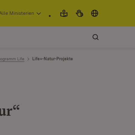
 in neuem Fenster)
Alle Ministerien
rogramm Life
Life+-Natur-Projekte
ur“