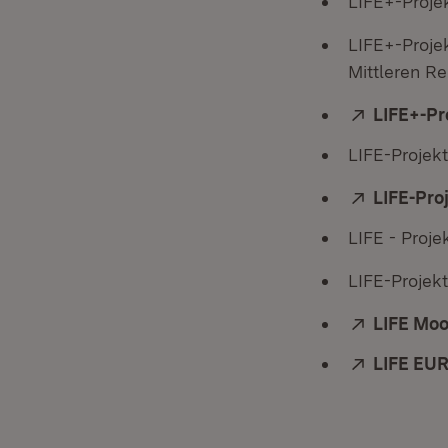
LIFE+-Proje
LIFE+-Proje
Mittleren R
Extern:
LIFE+-Pr
LIFE-Projek
Extern:
LIFE-Pro
LIFE - Proj
LIFE-Projek
Extern:
LIFE Moo
Extern:
LIFE EUR