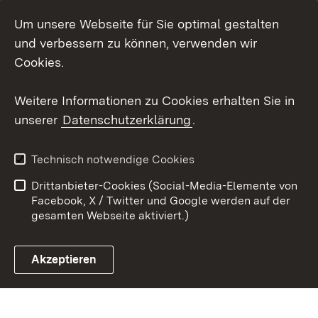
Social Wall
Um unsere Webseite für Sie optimal gestalten
X / Twitter
und verbessern zu können, verwenden wir
Cookies.
Youtube
Weitere Informationen zu Cookies erhalten Sie in
Zum 
unserer
Datenschutzerklärung
.
Kontakt
Datenschutz
Erklärung zur
Benutzungshinweise
Technisch notwendige Cookies
Barrierefreiheit
Drittanbieter-Cookies (Social-Media-Elemente von
Impressum
Cookies
Facebook, X / Twitter und Google werden auf der
gesamten Webseite aktiviert.)
Akzeptieren
Link zum Landesportal