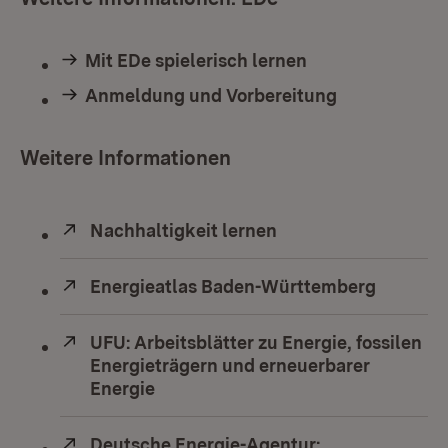
Mit EDe spielerisch lernen
Anmeldung und Vorbereitung
Weitere Informationen
Extern:
Nachhaltigkeit lernen
(Öffnet in neuem Fe
Extern:
Energieatlas Baden-Württemberg
(Öffnet 
Extern:
UFU: Arbeitsblätter zu Energie, fossilen
Energieträgern und erneuerbarer
Energie
(Öffnet in neuem Fenster)
Extern:
Deutsche Energie-Agentur: