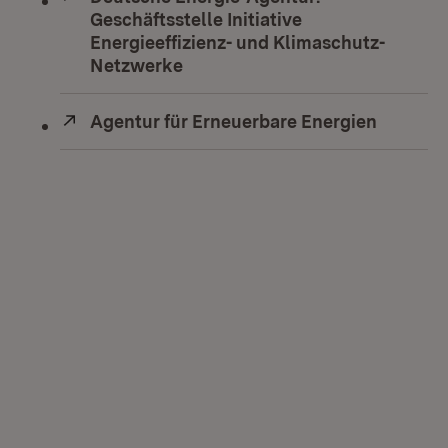
Geschäftsstelle Initiative
Energieeffizienz- und Klimaschutz-
Netzwerke
(Öffnet in neuem Fenster)
Extern:
Agentur für Erneuerbare Energien
(Öffnet 