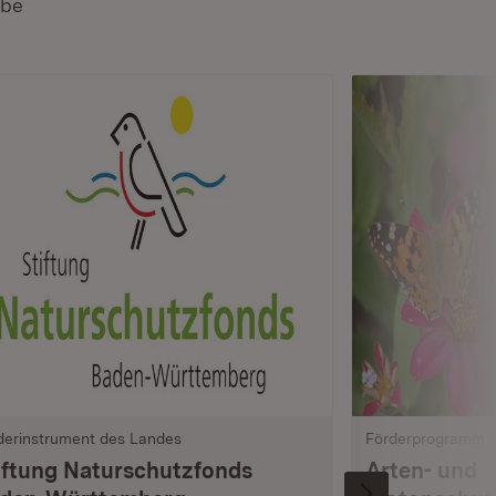
rbe
derinstrument des Landes
Förderprogramm 
iftung Naturschutzfonds
Arten- und