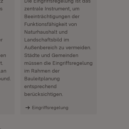
tz
Die Eingriffsregelung ist das
s
zentrale Instrument, um
Beeinträchtigungen der
Funktionsfähigkeit von
Naturhaushalt und
r
Landschaftsbild im
Außenbereich zu vermeiden.
ben
Städte und Gemeinden
t.
müssen die Eingriffsregelung
lan
im Rahmen der
bund.
Bauleitplanung
entsprechend
berücksichtigen.
Eingriffsregelung