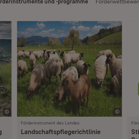
rderinstrumente und -programme
Förderwettbewe
Förderinstrument des Landes
För
g
Landschaftspflegerichtlinie
St