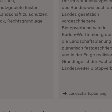
ra 2000,
Der im Naturschutzgese
utzgebiete leisten
des Bundes wie auch de
Landschaft zu schützen.
Landes gesetzlich
eck, Rechtsgrundlage
vorgeschriebene
Biotopverbund wird in
Baden-Württemberg übe
die Landschaftsplanung
planerisch festgeschrie
und in der Folge realisier
Grundlage ist der Fachp
Landesweiter Biotopver
Landschaftsplanung