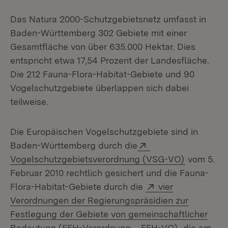
Das Natura 2000-Schutzgebietsnetz umfasst in
Baden-Württemberg 302 Gebiete mit einer
Gesamtfläche von über 635.000 Hektar. Dies
entspricht etwa 17,54 Prozent der Landesfläche.
Die 212 Fauna-Flora-Habitat-Gebiete und 90
Vogelschutzgebiete überlappen sich dabei
teilweise.
Die Europäischen Vogelschutzgebiete sind in
Extern:
Baden-Württemberg durch die
(Öffnet in
Vogelschutzgebietsverordnung (VSG-VO)
vom 5.
Februar 2010 rechtlich gesichert und die Fauna-
Extern:
Flora-Habitat-Gebiete durch die
vier
Verordnungen der Regierungspräsidien zur
Festlegung der Gebiete von gemeinschaftlicher
(Öffnet in 
Bedeutung (FFH-Verordnung – FFH-VO)
, die am