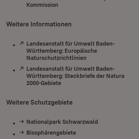
Kommission
(Öffnet in neuem Fenster)
Weitere Informationen
Extern:
Landesanstalt für Umwelt Baden-
Württemberg: Europäische
Naturschutzrichtlinien
(Öffnet in neuem Fe
Extern:
Landesanstalt für Umwelt Baden-
Württemberg: Steckbriefe der Natura
2000-Gebiete
(Öffnet in neuem Fenster)
Weitere Schutzgebiete
Nationalpark Schwarzwald
Biosphärengebiete