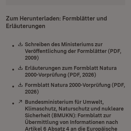
Zum Herunterladen: Formblätter und
Erläuterungen
Download:
Schreiben des Ministeriums zur
Veröffentlichung der Formblätter (PDF,
2009)
(Öffnet in neuem Fenster)
Download:
Erläuterungen zum Formblatt Natura
2000-Vorprüfung (PDF, 2026)
(Öffnet in ne
Download:
Formblatt Natura 2000-Vorprüfung (PDF,
2026)
(Öffnet in neuem Fenster)
Extern:
Bundesministerium für Umwelt,
Klimaschutz, Naturschutz und nukleare
Sicherheit (BMUKN): Formblatt zur
Übermittlung von Informationen nach
Artikel 6 Absatz 4 an die Europäische