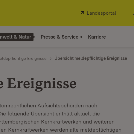
Extern:
Landesportal
(Öffnet
mwelt & Natur
Presse & Service
Karriere
ldepflichtige Ereignisse
Übersicht meldepflichtige Ereignisse
e Ereignisse
atomrechtlichen Aufsichtsbehörden nach
ie folgende Übersicht enthält aktuell die
ürttembergischen Kernkraftwerken und weiteren
den Kernkraftwerken werden alle meldepflichtigen