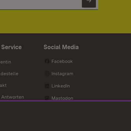
Newsletter 
 Service
Social Media
Facebook
entin
destelle
Instagram
akt
LinkedIn
 Antworten
Mastodon
Social Wall
d Anfahrt
X / Twitter