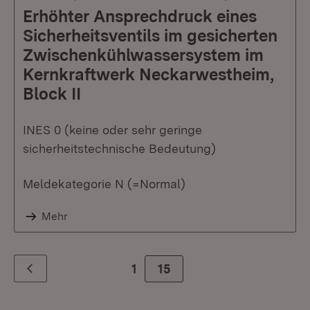
Erhöhter Ansprechdruck eines
Sicherheitsventils im gesicherten
Zwischenkühlwassersystem im
Kernkraftwerk Neckarwestheim,
Block II
INES 0 (keine oder sehr geringe
sicherheitstechnische Bedeutung)
Meldekategorie N (=Normal)
Mehr
1
Zur Seite
15
Zurück