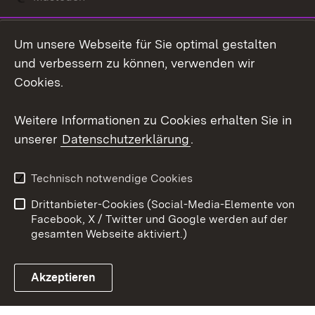
Social Wall
Um unsere Webseite für Sie optimal gestalten
X / Twitter
und verbessern zu können, verwenden wir
Cookies.
Youtube
Weitere Informationen zu Cookies erhalten Sie in
Zum 
unserer
Datenschutzerklärung
.
Kontakt
Datenschutz
Erklärung zur
Benutzungshinweise
Technisch notwendige Cookies
Barrierefreiheit
Drittanbieter-Cookies (Social-Media-Elemente von
Impressum
Cookies
Facebook, X / Twitter und Google werden auf der
gesamten Webseite aktiviert.)
Akzeptieren
Link zum Landesportal