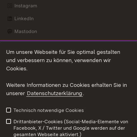
Instagram
LinkedIn
Mastodon
Social Wall
Um unsere Webseite für Sie optimal gestalten
X / Twitter
und verbessern zu können, verwenden wir
Cookies.
Youtube
Weitere Informationen zu Cookies erhalten Sie in
Zum 
unserer
Datenschutzerklärung
.
Kontakt
Datenschutz
Erklärung zur
Benutzungshinweise
Technisch notwendige Cookies
Barrierefreiheit
Drittanbieter-Cookies (Social-Media-Elemente von
Impressum
Cookies
Facebook, X / Twitter und Google werden auf der
gesamten Webseite aktiviert.)