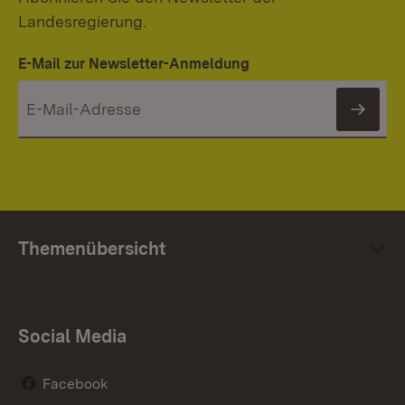
Landesregierung.
E-Mail zur Newsletter-Anmeldung
News
Themenübersicht
Social Media
Facebook