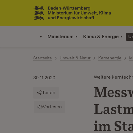
Zum Inhalt springen
Link zur Startseite
Ministerium
Klima & Energie
U
Startseite
Umwelt & Natur
Kernenergie
Me
Weitere kerntech
30.11.2020
Messw
Teilen
Lastm
Vorlesen
im St