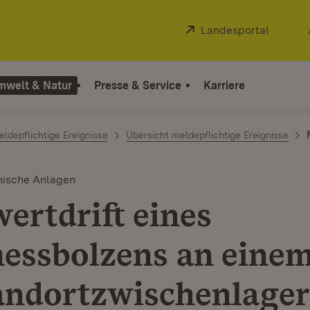
Extern:
Landesportal
(Öffnet
mwelt & Natur
Presse & Service
Karriere
ldepflichtige Ereignisse
Übersicht meldepflichtige Ereignisse
nische Anlagen
ertdrift eines
essbolzens an eine
andortzwischenlager