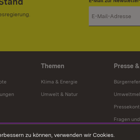
 Stand
E-Mail zur Newslett
esregierung.
Themen
Presse &
ote
Klima & Energie
Bürgerrefer
ungen
Umwelt & Natur
Umweltmel
Pressekont
Fragen und
Mediathek
erbessern zu können, verwenden wir Cookies.