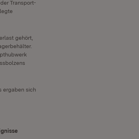
der Transport-
legte
rlast gehört,
agerbehälter.
aupthubwerk
essbolzens
s ergaben sich
ignisse