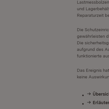
Lastmessbolzens
und Lagerbehält
Reparaturzeit b
Die Schutzeinri
gewährleisten d
Die sicherheits
aufgrund des A
funktionierte a
Das Ereignis ha
keine Auswirku
Übersic
Erläute