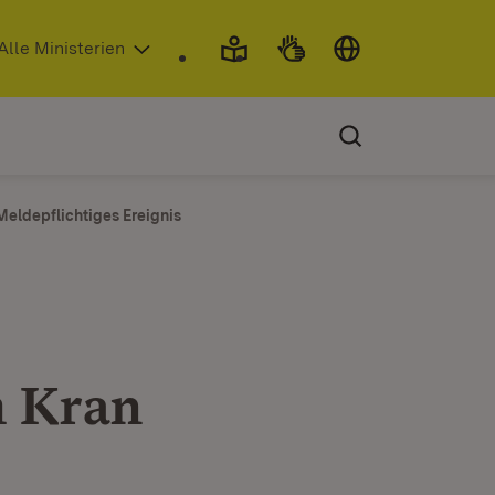
 in neuem Fenster)
Alle Ministerien
Meldepflichtiges Ereignis
m Kran