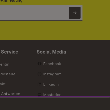
er-Anmeldung
Newsletter 
 Service
Social Media
Facebook
entin
destelle
Instagram
akt
LinkedIn
 Antworten
Mastodon
Social Wall