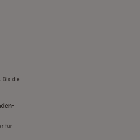
 Bis die
aden-
r für