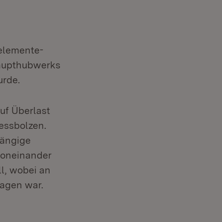
elemente-
Haupthubwerks
urde.
uf Überlast
essbolzen.
hängige
voneinander
ll, wobei an
agen war.