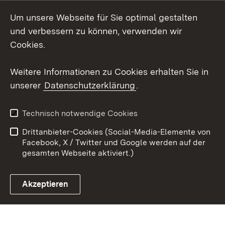
Social Wall
Um unsere Webseite für Sie optimal gestalten
X / Twitter
und verbessern zu können, verwenden wir
Cookies.
Youtube
Weitere Informationen zu Cookies erhalten Sie in
Zum 
unserer
Datenschutzerklärung
.
Kontakt
Datenschutz
Erklärung zur
Benutzungshinweise
Technisch notwendige Cookies
Barrierefreiheit
Drittanbieter-Cookies (Social-Media-Elemente von
Impressum
Cookies
Facebook, X / Twitter und Google werden auf der
gesamten Webseite aktiviert.)
Akzeptieren
Link zum Landesportal