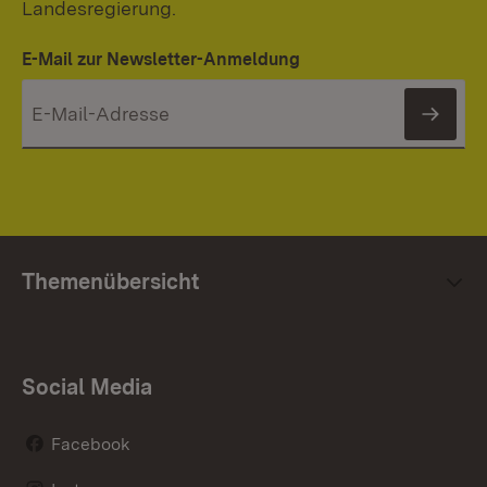
Landesregierung.
E-Mail zur Newsletter-Anmeldung
News
Themenübersicht
Social Media
Facebook