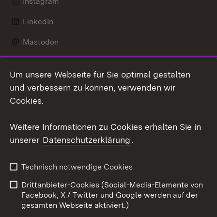
Instagram
LinkedIn
Mastodon
Social Wall
Um unsere Webseite für Sie optimal gestalten
X / Twitter
und verbessern zu können, verwenden wir
Cookies.
Youtube
Weitere Informationen zu Cookies erhalten Sie in
Zum 
unserer
Datenschutzerklärung
.
Kontakt
Datenschutz
Erklärung zur
Benutzungshinweise
Technisch notwendige Cookies
Barrierefreiheit
Drittanbieter-Cookies (Social-Media-Elemente von
Impressum
Cookies
Facebook, X / Twitter und Google werden auf der
gesamten Webseite aktiviert.)