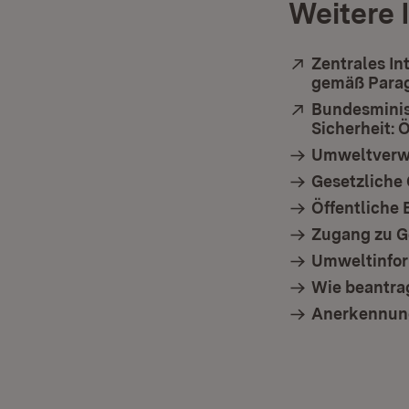
Weitere 
Extern:
Zentrales In
gemäß Parag
Extern:
Bundesminis
Sicherheit: 
Umweltverw
Gesetzliche
Öffentlich
Zugang zu G
Umweltinfo
Wie beantra
Anerkennung