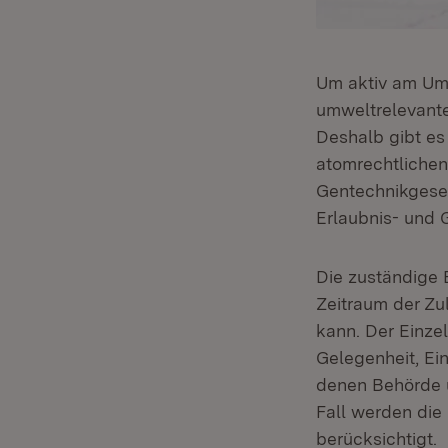
Um aktiv am Umw
umweltrelevante
Deshalb gibt es
atomrechtliche
Gentechnikgeset
Erlaubnis- und 
Die zuständige 
Zeitraum der Z
kann. Der Einze
Gelegenheit, Ei
denen Behörde u
Fall werden die
berücksichtigt.