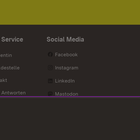
 Service
Social Media
Facebook
entin
destelle
Instagram
akt
LinkedIn
 Antworten
Mastodon
Social Wall
d Anfahrt
X / Twitter
Youtube