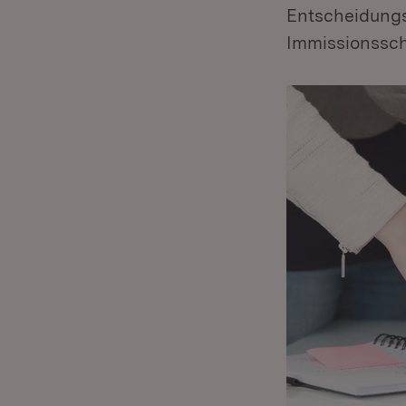
Entscheidungs
Immissionssch