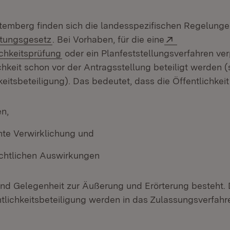
emberg finden sich die landesspezifischen Regelunge
(Öffnet in neuem Fenster)
Extern:
tungsgesetz
. Bei Vorhaben, für die eine
(Öffnet in neuem Fenster)
chkeitsprüfung
oder ein Planfeststellungsverfahren verp
ichkeit schon vor der Antragsstellung beteiligt werden
keitsbeteiligung). Das bedeutet, dass die Öffentlichkeit
n,
nte Verwirklichung und
ichtlichen Auswirkungen
 und Gelegenheit zur Äußerung und Erörterung besteht. 
ntlichkeitsbeteiligung werden in das Zulassungsverfah