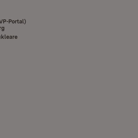
VP-Portal)
rg
(Öffnet in neuem Fenster)
ukleare