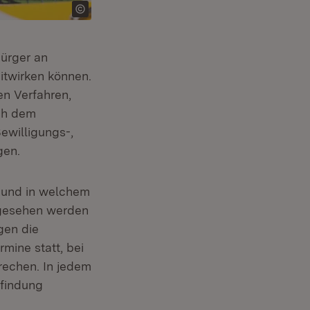
ürger an
itwirken können.
en Verfahren,
ch dem
ewilligungs-,
gen.
 und in welchem
ngesehen werden
gen die
mine statt, bei
rechen. In jedem
sfindung