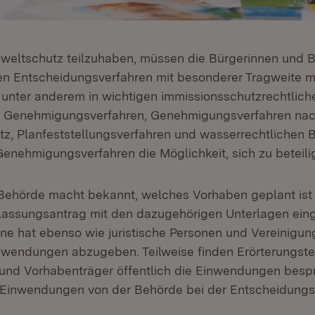
eltschutz teilzuhaben, müssen die Bürgerinnen und B
n Entscheidungsverfahren mit besonderer Tragweite m
 unter anderem in wichtigen immissionsschutzrechtlich
n Genehmigungsverfahren, Genehmigungsverfahren na
z, Planfeststellungsverfahren und wasserrechtlichen B
Genehmigungsverfahren die Möglichkeit, sich zu beteili
Behörde macht bekannt, welches Vorhaben geplant ist
ulassungsantrag mit den dazugehörigen Unterlagen ei
lne hat ebenso wie juristische Personen und Vereinigun
nwendungen abzugeben. Teilweise finden Erörterungster
nd Vorhabenträger öffentlich die Einwendungen besp
 Einwendungen von der Behörde bei der Entscheidung