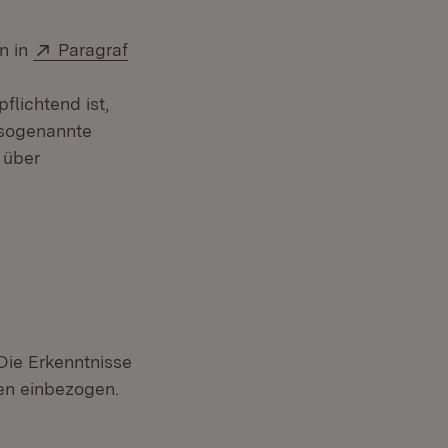
Extern:
n in
Paragraf
flichtend ist,
 (sogenannte
 über
Die Erkenntnisse
ren einbezogen.