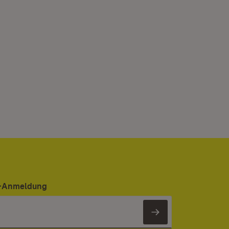
er-Anmeldung
Newsletter 