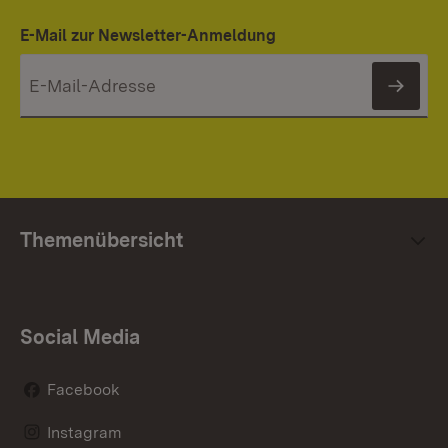
E-Mail zur Newsletter-Anmeldung
News
Themenübersicht
Social Media
Facebook
Instagram