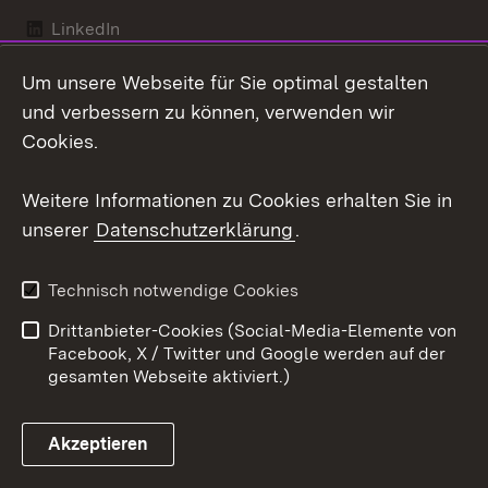
LinkedIn
Mastodon
Um unsere Webseite für Sie optimal gestalten
und verbessern zu können, verwenden wir
Social Wall
Cookies.
X / Twitter
Weitere Informationen zu Cookies erhalten Sie in
Youtube
unserer
Datenschutzerklärung
.
Zum 
Technisch notwendige Cookies
Kontakt
Datenschutz
Drittanbieter-Cookies (Social-Media-Elemente von
Erklärung zur
Benutzungshinweise
Facebook, X / Twitter und Google werden auf der
Barrierefreiheit
gesamten Webseite aktiviert.)
Impressum
Cookies
Akzeptieren