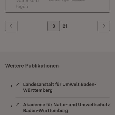
Warenkorb
legen
Zur Seite
3
21
Zurück
Weiter
Weitere Publikationen
Extern:
Landesanstalt für Umwelt Baden-
Württemberg
(Öffnet in neuem Fenster)
Extern:
Akademie für Natur- und Umweltschutz
Baden-Württemberg
(Öffnet in neuem Fens