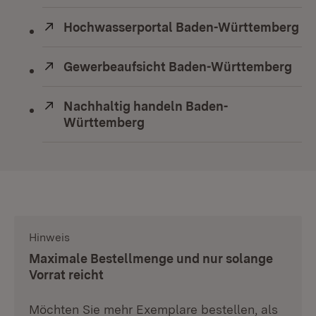
Extern:
Hochwasserportal Baden-Württemberg
(Ö
Extern:
Gewerbeaufsicht Baden-Württemberg
(Öf
Extern:
Nachhaltig handeln Baden-
Württemberg
(Öffnet in neuem Fenster)
Hinweis
:
Maximale Bestellmenge und nur solange
Vorrat reicht
Möchten Sie mehr Exemplare bestellen, als