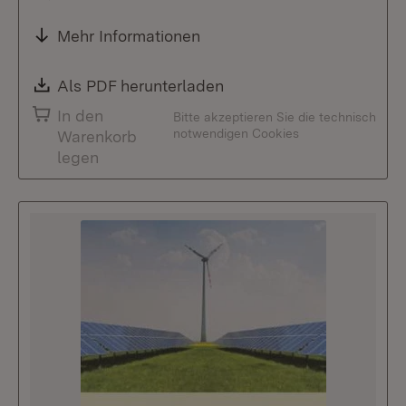
Mehr Informationen
Download:
Als PDF herunterladen
(Öffnet in neuem Fenste
In den
Bitte akzeptieren Sie die technisch
notwendigen Cookies
Warenkorb
legen