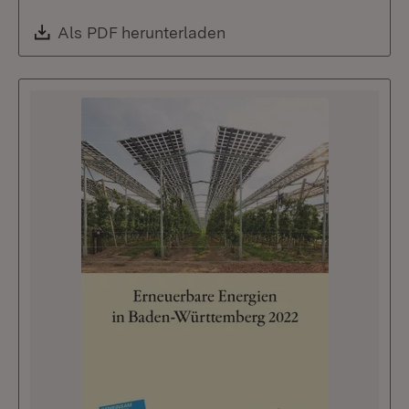
Download:
Als PDF herunterladen
(Öffnet in neuem Fenste