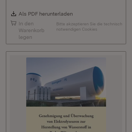
Download:
Als PDF herunterladen
(Öffnet in neuem Fenste
In den
Bitte akzeptieren Sie die technisch
notwendigen Cookies
Warenkorb
legen