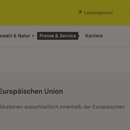
Extern:
Landesportal
(Öffnet
mwelt & Natur
Presse & Service
Karriere
 Europäischen Union
ikationen ausschließlich innerhalb der Europäischen