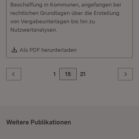
Beschaffung in Kommunen, angefangen bei
rechtlichen Grundlagen über die Erstellung
von Vergabeunterlagen bis hin zu
Nutzwertanalysen.
Download:
Als PDF herunterladen
(Öffnet in neuem Fenste
1
Zur Seite
15
21
Zurück
Weiter
Weitere Publikationen