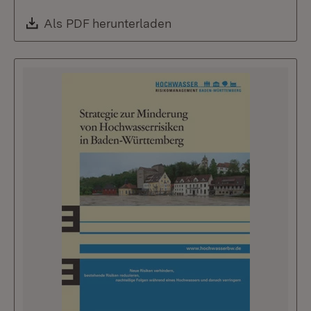
Download:
Als PDF herunterladen
(Öffnet in neuem Fenste