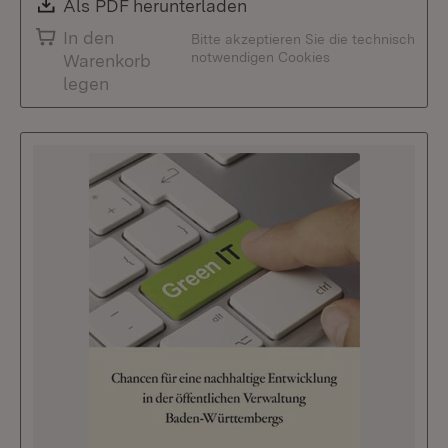
Download:
Als PDF herunterladen
(Öffnet in neuem Fenste
In den
Bitte akzeptieren Sie die technisch
notwendigen Cookies
Warenkorb
legen