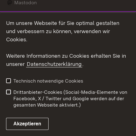
Mastodon
Social Wall
Um unsere Webseite für Sie optimal gestalten
X / Twitter
und verbessern zu können, verwenden wir
Cookies.
Youtube
Weitere Informationen zu Cookies erhalten Sie in
Zum 
unserer
Datenschutzerklärung
.
Kontakt
Datenschutz
Erklärung zur
Benutzungshinweise
Technisch notwendige Cookies
Barrierefreiheit
Drittanbieter-Cookies (Social-Media-Elemente von
Impressum
Cookies
Facebook, X / Twitter und Google werden auf der
gesamten Webseite aktiviert.)
Akzeptieren
Link zum Landesportal