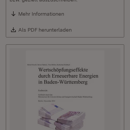
Mehr Informationen
Download:
Als PDF herunterladen
(Öffnet in neuem Fenste