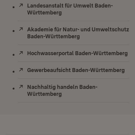
Extern:
Landesanstalt für Umwelt Baden-
Württemberg
(Öffnet in neuem Fenster)
Extern:
Akademie für Natur- und Umweltschutz
Baden-Württemberg
(Öffnet in neuem Fens
Extern:
Hochwasserportal Baden-Württemberg
(Ö
Extern:
Gewerbeaufsicht Baden-Württemberg
(Öf
Extern:
Nachhaltig handeln Baden-
Württemberg
(Öffnet in neuem Fenster)