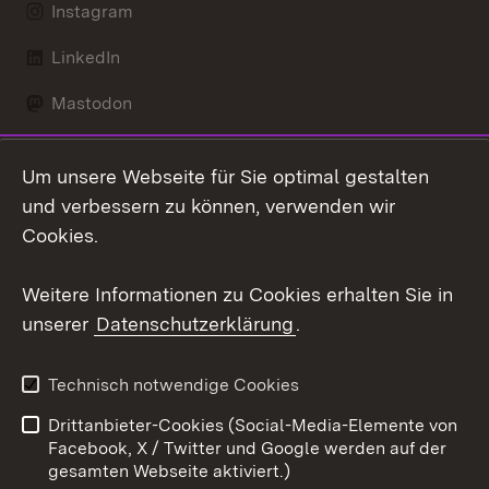
Instagram
LinkedIn
Mastodon
Social Wall
Um unsere Webseite für Sie optimal gestalten
X / Twitter
und verbessern zu können, verwenden wir
Cookies.
Youtube
Weitere Informationen zu Cookies erhalten Sie in
Zum 
unserer
Datenschutzerklärung
.
Kontakt
Datenschutz
Erklärung zur
Benutzungshinweise
Technisch notwendige Cookies
Barrierefreiheit
Drittanbieter-Cookies (Social-Media-Elemente von
Impressum
Cookies
Facebook, X / Twitter und Google werden auf der
gesamten Webseite aktiviert.)