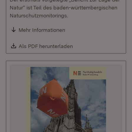
Natur“ ist Teil des baden-württembergischen
Naturschutzmonitorings.
Mehr Informationen
Download:
Als PDF herunterladen
(Öffnet in neuem Fenste