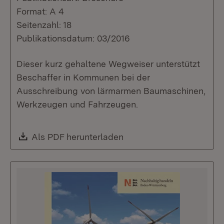
Format: A 4
Seitenzahl: 18
Publikationsdatum: 03/2016
Dieser kurz gehaltene Wegweiser unterstützt
Beschaffer in Kommunen bei der
Ausschreibung von lärmarmen Baumaschinen,
Werkzeugen und Fahrzeugen.
Download:
Als PDF herunterladen
(Öffnet in neuem Fenste