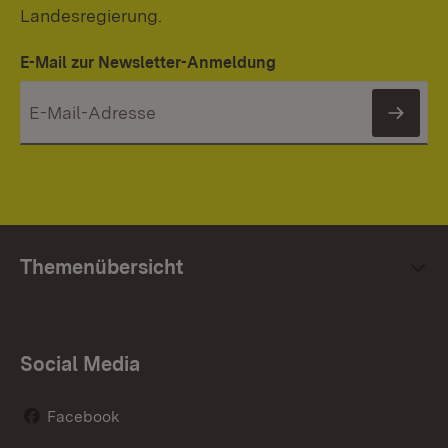
Landesregierung.
E-Mail zur Newsletter-Anmeldung
News
Themenübersicht
Social Media
Facebook