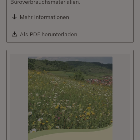
Büroverbrauchsmaterialien.
Mehr Informationen
Download:
Als PDF herunterladen
(Öffnet in neuem Fenste