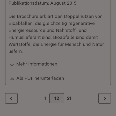
Publikationsdatum: August 2015
Die Broschüre erklärt den Doppelnutzen von
Bioabfällen, die gleichzeitig regenerative
Energieressource und Nährstoff- und
Humuslieferant sind. Bioabfälle sind damit
Wertstoffe, die Energie für Mensch und Natur
liefern.
Mehr Informationen
Download:
Als PDF herunterladen
(Öffnet in neuem Fenste
1
Zur Seite
12
21
Zurück
Weiter