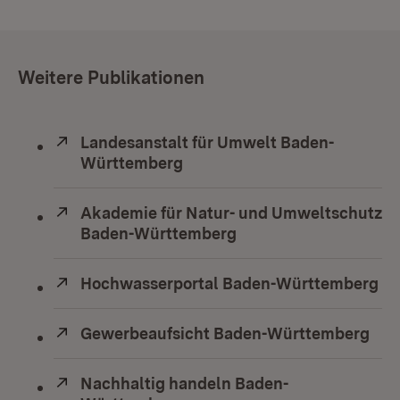
Weitere Publikationen
Extern:
Landesanstalt für Umwelt Baden-
Württemberg
(Öffnet in neuem Fenster)
Extern:
Akademie für Natur- und Umweltschutz
Baden-Württemberg
(Öffnet in neuem Fens
Extern:
Hochwasserportal Baden-Württemberg
(Ö
Extern:
Gewerbeaufsicht Baden-Württemberg
(Öf
Extern:
Nachhaltig handeln Baden-