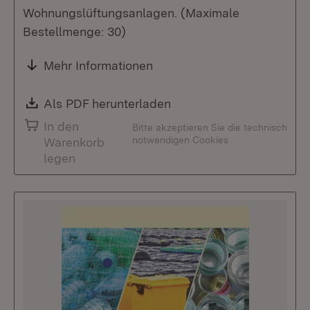
Wohnungslüftungsanlagen. (Maximale
Bestellmenge: 30)
Mehr Informationen
Download:
Als PDF herunterladen
(Öffnet in neuem Fenste
In den
Bitte akzeptieren Sie die technisch
notwendigen Cookies
Warenkorb
legen