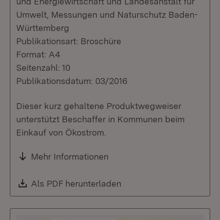
und Energiewirtschaft und Landesanstalt für
Umwelt, Messungen und Naturschutz Baden-
Württemberg
Publikationsart: Broschüre
Format: A4
Seitenzahl: 10
Publikationsdatum: 03/2016
Dieser kurz gehaltene Produktwegweiser
unterstützt Beschaffer in Kommunen beim
Einkauf von Ökostrom.
Mehr Informationen
Download:
Als PDF herunterladen
(Öffnet in neuem Fenste