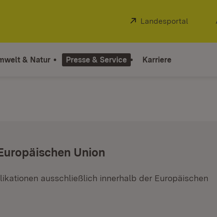
Extern:
Landesportal
(Öffnet
mwelt & Natur
Presse & Service
Karriere
 Europäischen Union
ikationen ausschließlich innerhalb der Europäischen