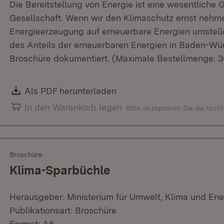
Die Bereitstellung von Energie ist eine wesentliche 
Gesellschaft. Wenn wir den Klimaschutz ernst nehm
Energieerzeugung auf erneuerbare Energien umstell
des Anteils der erneuerbaren Energien in Baden-Wür
Broschüre dokumentiert. (Maximale Bestellmenge: 3
Download:
Als PDF herunterladen
(Öffnet in neuem Fenster)
In den Warenkorb legen
Bitte akzeptieren Sie die tec
Broschüre
Klima-Sparbüchle
Herausgeber: Ministerium für Umwelt, Klima und Ene
Publikationsart: Broschüre
Format: A6