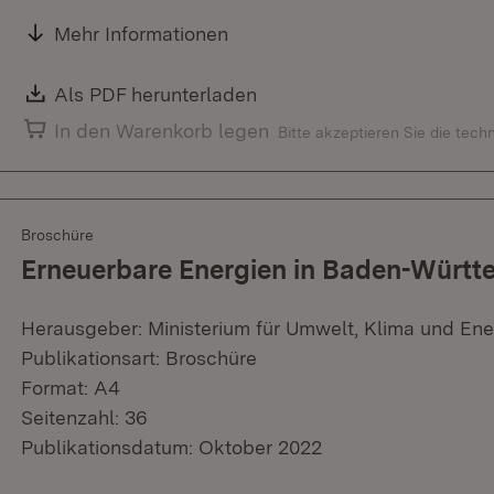
Mehr Informationen
Download:
Als PDF herunterladen
(Öffnet in neuem Fenster)
In den Warenkorb legen
Bitte akzeptieren Sie die tec
Broschüre
Erneuerbare Energien in Baden-Württ
Herausgeber: Ministerium für Umwelt, Klima und Ene
Publikationsart: Broschüre
Format: A4
Seitenzahl: 36
Publikationsdatum: Oktober 2022