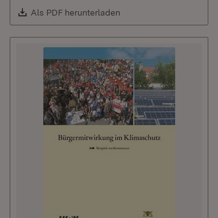
Download:
Als PDF herunterladen
(Öffnet in neuem Fenste