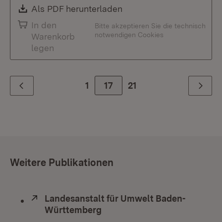
Download:
Als PDF herunterladen
(Öffnet in neuem Fenste
In den
Bitte akzeptieren Sie die technisch
notwendigen Cookies
Warenkorb
legen
1
Zur Seite
17
21
Zurück
Weiter
Weitere Publikationen
Extern:
Landesanstalt für Umwelt Baden-
Württemberg
(Öffnet in neuem Fenster)