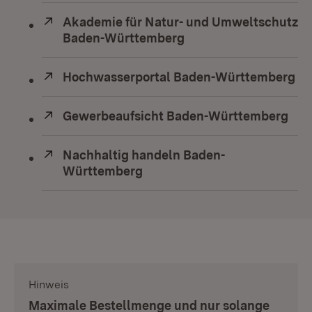
Extern:
Akademie für Natur- und Umweltschutz
Baden-Württemberg
(Öffnet in neuem Fens
Extern:
Hochwasserportal Baden-Württemberg
(Ö
Extern:
Gewerbeaufsicht Baden-Württemberg
(Öf
Extern:
Nachhaltig handeln Baden-
Württemberg
(Öffnet in neuem Fenster)
Hinweis
:
Maximale Bestellmenge und nur solange