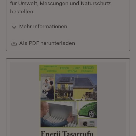
für Umwelt, Messungen und Naturschutz
bestellen.
Mehr Informationen
Download:
Als PDF herunterladen
(Öffnet in neuem Fenste