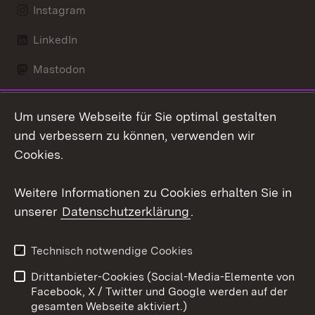
Instagram
LinkedIn
Mastodon
Social Wall
Um unsere Webseite für Sie optimal gestalten
X / Twitter
und verbessern zu können, verwenden wir
Cookies.
Youtube
Weitere Informationen zu Cookies erhalten Sie in
Zum 
unserer
Datenschutzerklärung
.
Kontakt
Datenschutz
Erklärung zur
Benutzungshinweise
Technisch notwendige Cookies
Barrierefreiheit
Drittanbieter-Cookies (Social-Media-Elemente von
Impressum
Cookies
Facebook, X / Twitter und Google werden auf der
gesamten Webseite aktiviert.)