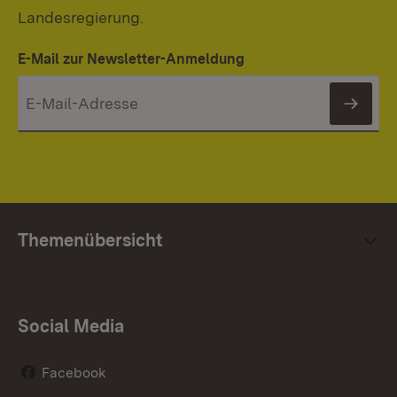
Landesregierung.
E-Mail zur Newsletter-Anmeldung
News
Themenübersicht
Social Media
Facebook