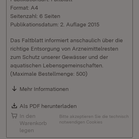
Format: A4
Seitenzahl: 6 Seiten
Publikationsdatum: 2. Auflage 2015
Das Faltblatt informiert anschaulich über die
richtige Entsorgung von Arzneimittelresten
zum Schutz unserer Gewässer und der
aquatischen Lebensgemeinschaften.
(Maximale Bestellmenge: 500)
Mehr Informationen
Download:
Als PDF herunterladen
(Öffnet in neuem Fenste
In den
Bitte akzeptieren Sie die technisch
notwendigen Cookies
Warenkorb
legen