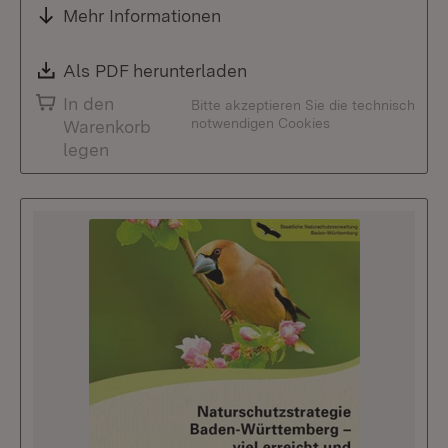
Mehr Informationen
Download:
Als PDF herunterladen
(Öffnet in neuem Fenste
In den
Bitte akzeptieren Sie die technisch
notwendigen Cookies
Warenkorb
legen