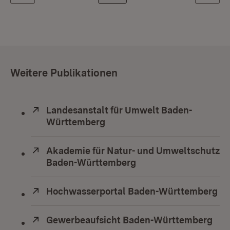
Weitere Publikationen
Extern:
Landesanstalt für Umwelt Baden-
Württemberg
(Öffnet in neuem Fenster)
Extern:
Akademie für Natur- und Umweltschutz
Baden-Württemberg
(Öffnet in neuem Fens
Extern:
Hochwasserportal Baden-Württemberg
(Ö
Extern:
Gewerbeaufsicht Baden-Württemberg
(Öf