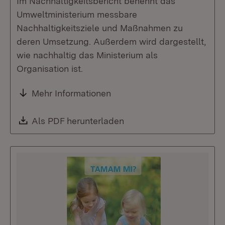
Im Nachhaltigkeitsbericht benennt das
Umweltministerium messbare
Nachhaltigkeitsziele und Maßnahmen zu
deren Umsetzung. Außerdem wird dargestellt,
wie nachhaltig das Ministerium als
Organisation ist.
Mehr Informationen
Download:
Als PDF herunterladen
(Öffnet in neuem Fenste