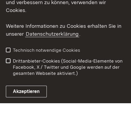
und verbessern zu können, verwenden wir
Cookies.
Youtube
Weitere Informationen zu Cookies erhalten Sie in
Zum 
unserer
Datenschutzerklärung
.
Kontakt
Datenschutz
Erklärung zur
Benutzungshinweise
Technisch notwendige Cookies
Barrierefreiheit
Drittanbieter-Cookies (Social-Media-Elemente von
Impressum
Cookies
Facebook, X / Twitter und Google werden auf der
gesamten Webseite aktiviert.)
Akzeptieren
Link zum Landesportal