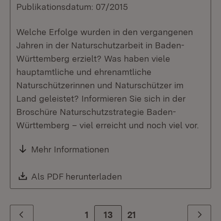
Publikationsdatum: 07/2015
Welche Erfolge wurden in den vergangenen
Jahren in der Naturschutzarbeit in Baden-
Württemberg erzielt? Was haben viele
hauptamtliche und ehrenamtliche
Naturschützerinnen und Naturschützer im
Land geleistet? Informieren Sie sich in der
Broschüre Naturschutzstrategie Baden-
Württemberg – viel erreicht und noch viel vor.
Mehr Informationen
Download:
Als PDF herunterladen
(Öffnet in neuem Fenste
1
Zur Seite
13
21
Zurück
Weiter