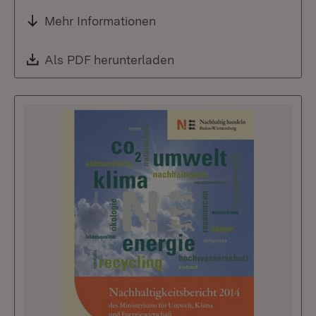
Mehr Informationen
Download:
Als PDF herunterladen
(Öffnet in neuem Fenste