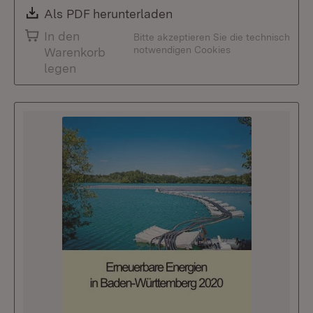
Download:
Als PDF herunterladen
(Öffnet in neuem Fenste
In den
Bitte akzeptieren Sie die technisch
notwendigen Cookies
Warenkorb
legen