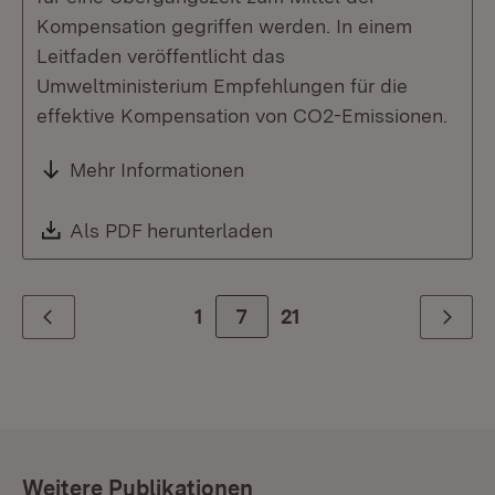
Kompensation gegriffen werden. In einem
Leitfaden veröffentlicht das
Umweltministerium Empfehlungen für die
effektive Kompensation von CO2-Emissionen.
Mehr Informationen
Download:
Als PDF herunterladen
(Öffnet in neuem Fenste
1
Zur Seite
7
21
Zurück
Weiter
Weitere Publikationen