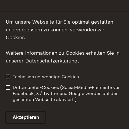
Social Media
Um unsere Webseite für Sie optimal gestalten
und verbessern zu können, verwenden wir
Facebook
Cookies.
Instagram
Weitere Informationen zu Cookies erhalten Sie in
unserer
Datenschutzerklärung
.
LinkedIn
Mastodon
Technisch notwendige Cookies
Social Wall
Drittanbieter-Cookies (Social-Media-Elemente von
Facebook, X / Twitter und Google werden auf der
X / Twitter
gesamten Webseite aktiviert.)
Youtube
Akzeptieren
Zum 