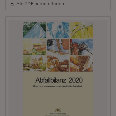
Download:
Als PDF herunterladen
(Öffnet in neuem Fenste