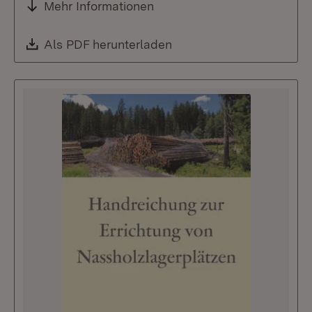
Mehr Informationen
Download:
Als PDF herunterladen
(Öffnet in neuem Fenste