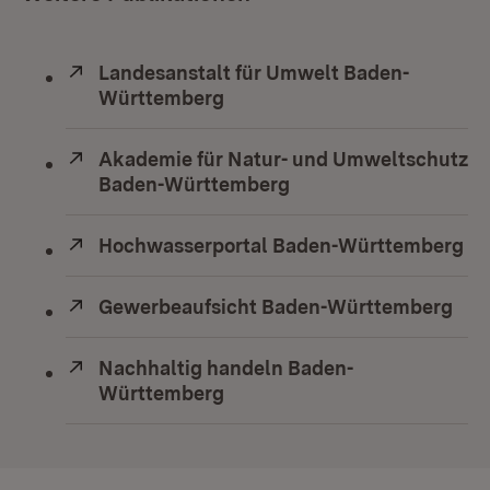
Extern:
Landesanstalt für Umwelt Baden-
Württemberg
(Öffnet in neuem Fenster)
Extern:
Akademie für Natur- und Umweltschutz
Baden-Württemberg
(Öffnet in neuem Fens
Extern:
Hochwasserportal Baden-Württemberg
(Ö
Extern:
Gewerbeaufsicht Baden-Württemberg
(Öf
Extern:
Nachhaltig handeln Baden-
Württemberg
(Öffnet in neuem Fenster)