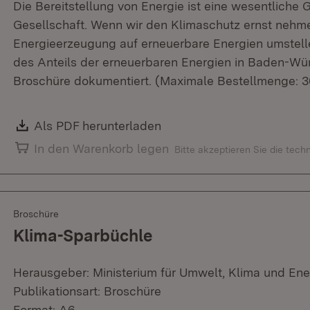
Die Bereitstellung von Energie ist eine wesentliche 
Gesellschaft. Wenn wir den Klimaschutz ernst nehm
Energieerzeugung auf erneuerbare Energien umstell
des Anteils der erneuerbaren Energien in Baden-Wür
Broschüre dokumentiert. (Maximale Bestellmenge: 3
Download:
Als PDF herunterladen
(Öffnet in neuem Fenster)
In den Warenkorb legen
Bitte akzeptieren Sie die tec
Broschüre
Klima-Sparbüchle
Herausgeber: Ministerium für Umwelt, Klima und Ene
Publikationsart: Broschüre
Format: A6