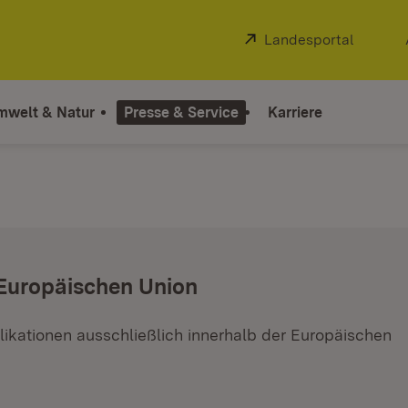
Extern:
Landesportal
(Öffnet
mwelt & Natur
Presse & Service
Karriere
 Europäischen Union
ikationen ausschließlich innerhalb der Europäischen