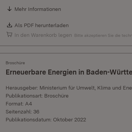
Mehr Informationen
Download:
Als PDF herunterladen
(Öffnet in neuem Fenster)
In den Warenkorb legen
Bitte akzeptieren Sie die tec
Broschüre
Erneuerbare Energien in Baden-Württ
Herausgeber: Ministerium für Umwelt, Klima und Ene
Publikationsart: Broschüre
Format: A4
Seitenzahl: 36
Publikationsdatum: Oktober 2022