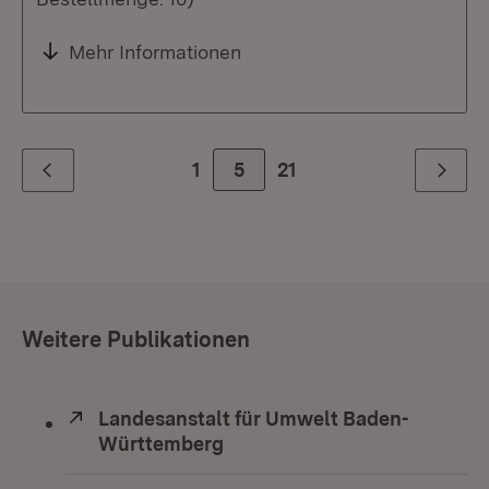
Mehr Informationen
1
Zur Seite
5
21
Zurück
Weiter
Weitere Publikationen
Extern:
Landesanstalt für Umwelt Baden-
Württemberg
(Öffnet in neuem Fenster)