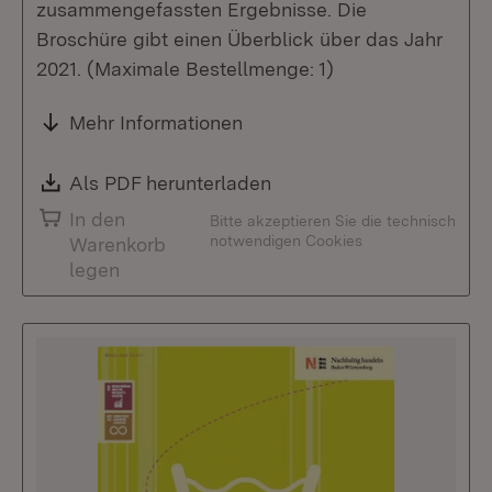
zusammengefassten Ergebnisse. Die
Broschüre gibt einen Überblick über das Jahr
2021. (Maximale Bestellmenge: 1)
Mehr Informationen
Download:
Als PDF herunterladen
(Öffnet in neuem Fenste
In den
Bitte akzeptieren Sie die technisch
notwendigen Cookies
Warenkorb
legen