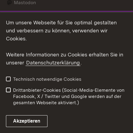
Mastodon
Social Wall
Um unsere Webseite für Sie optimal gestalten
X / Twitter
und verbessern zu können, verwenden wir
Cookies.
Youtube
Weitere Informationen zu Cookies erhalten Sie in
Zum 
unserer
Datenschutzerklärung
.
Kontakt
Datenschutz
Erklärung zur
Benutzungshinweise
Technisch notwendige Cookies
Barrierefreiheit
Drittanbieter-Cookies (Social-Media-Elemente von
Impressum
Cookies
Facebook, X / Twitter und Google werden auf der
gesamten Webseite aktiviert.)
Akzeptieren
Link zum Landesportal