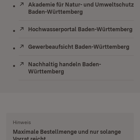
Extern:
Akademie für Natur- und Umweltschutz
Baden-Württemberg
(Öffnet in neuem Fens
Extern:
Hochwasserportal Baden-Württemberg
(Ö
Extern:
Gewerbeaufsicht Baden-Württemberg
(Öf
Extern:
Nachhaltig handeln Baden-
Württemberg
(Öffnet in neuem Fenster)
Hinweis
:
Maximale Bestellmenge und nur solange
Vorrat reicht