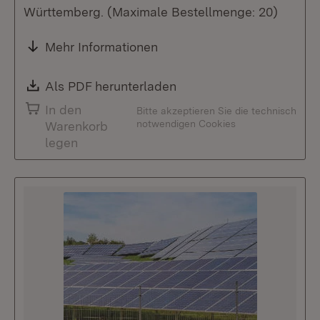
Württemberg. (Maximale Bestellmenge: 20)
Mehr Informationen
Download:
Als PDF herunterladen
(Öffnet in neuem Fenste
In den
Bitte akzeptieren Sie die technisch
notwendigen Cookies
Warenkorb
legen