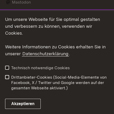
Mastodon
Social Wall
Um unsere Webseite für Sie optimal gestalten
X / Twitter
und verbessern zu können, verwenden wir
Cookies.
Youtube
Weitere Informationen zu Cookies erhalten Sie in
Zum 
unserer
Datenschutzerklärung
.
Kontakt
Datenschutz
Erklärung zur
Benutzungshinweise
Technisch notwendige Cookies
Barrierefreiheit
Drittanbieter-Cookies (Social-Media-Elemente von
Impressum
Cookies
Facebook, X / Twitter und Google werden auf der
gesamten Webseite aktiviert.)
Akzeptieren
Link zum Landesportal