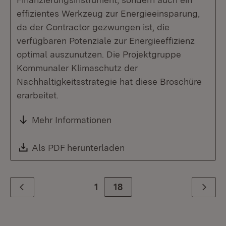
effizientes Werkzeug zur Energieeinsparung,
da der Contractor gezwungen ist, die
verfügbaren Potenziale zur Energieeffizienz
optimal auszunutzen. Die Projektgruppe
Kommunaler Klimaschutz der
Nachhaltigkeitsstrategie hat diese Broschüre
erarbeitet.
Mehr Informationen
Download:
Als PDF herunterladen
(Öffnet in neuem Fenste
1
Zur Seite
18
Zurück
Weiter