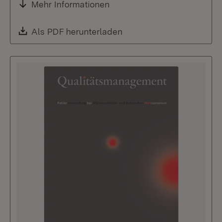
Mehr Informationen
Download:
Als PDF herunterladen
(Öffnet in neuem Fenste